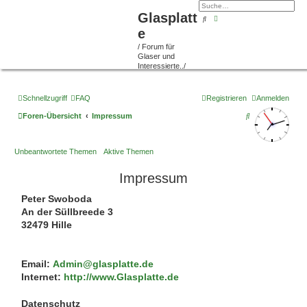
Glasplatt
Suche
Erweiterte Suche
e
/ Forum für
Glaser und
Interessierte../
Schnellzugriff
FAQ
Registrieren
Anmelden
S
Foren-Übersicht
Impressum
u
c
Unbeantwortete Themen
Aktive Themen
h
Impressum
e
Peter Swoboda
An der Süllbreede 3
32479 Hille
Email:
Admin@glasplatte.de
Internet:
http://www.Glasplatte.de
Datenschutz