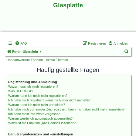
Glasplatte
FAQ
Registrieren
Anmelden
S
Foren-Übersicht
u
Unbeantwortete Themen
Aktive Themen
c
Häufig gestellte Fragen
h
e
Registrierung und Anmeldung
Wozu muss ich mich registrieren?
Was ist COPPA?
Warum kann ich mich nicht registrieren?
Ich habe mich registriert, kann mich aber nicht anmelden!
Warum kann ich mich nicht anmelden?
Ich habe mich vor einiger Zeit registriert, kann mich aber nicht mehr anmelden?!
Ich habe mein Passwort vergessen!
Warum werde ich automatisch abgemeldet?
Wozu ist die Funktion „Alle Cookies löschen“?
Benutzerpräferenzen und -einstellungen