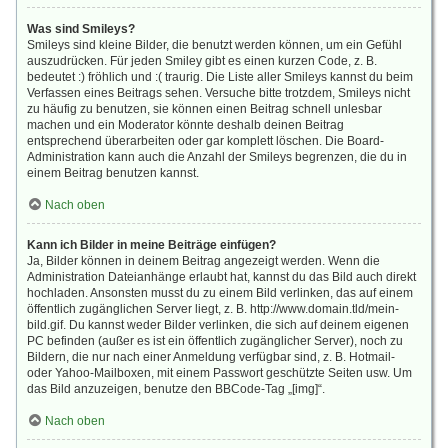
Was sind Smileys?
Smileys sind kleine Bilder, die benutzt werden können, um ein Gefühl
auszudrücken. Für jeden Smiley gibt es einen kurzen Code, z. B.
bedeutet :) fröhlich und :( traurig. Die Liste aller Smileys kannst du beim
Verfassen eines Beitrags sehen. Versuche bitte trotzdem, Smileys nicht
zu häufig zu benutzen, sie können einen Beitrag schnell unlesbar
machen und ein Moderator könnte deshalb deinen Beitrag
entsprechend überarbeiten oder gar komplett löschen. Die Board-
Administration kann auch die Anzahl der Smileys begrenzen, die du in
einem Beitrag benutzen kannst.
Nach oben
Kann ich Bilder in meine Beiträge einfügen?
Ja, Bilder können in deinem Beitrag angezeigt werden. Wenn die
Administration Dateianhänge erlaubt hat, kannst du das Bild auch direkt
hochladen. Ansonsten musst du zu einem Bild verlinken, das auf einem
öffentlich zugänglichen Server liegt, z. B. http://www.domain.tld/mein-
bild.gif. Du kannst weder Bilder verlinken, die sich auf deinem eigenen
PC befinden (außer es ist ein öffentlich zugänglicher Server), noch zu
Bildern, die nur nach einer Anmeldung verfügbar sind, z. B. Hotmail-
oder Yahoo-Mailboxen, mit einem Passwort geschützte Seiten usw. Um
das Bild anzuzeigen, benutze den BBCode-Tag „[img]“.
Nach oben