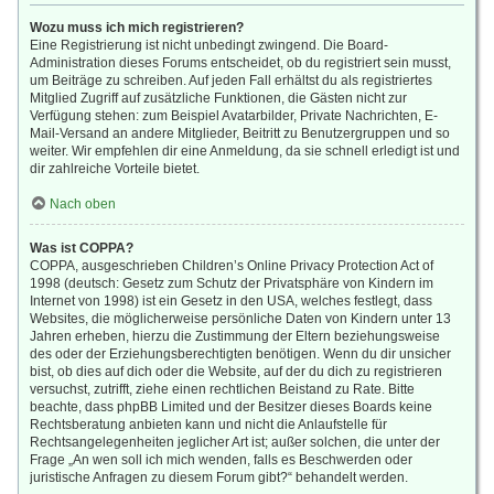
Wozu muss ich mich registrieren?
Eine Registrierung ist nicht unbedingt zwingend. Die Board-
Administration dieses Forums entscheidet, ob du registriert sein musst,
um Beiträge zu schreiben. Auf jeden Fall erhältst du als registriertes
Mitglied Zugriff auf zusätzliche Funktionen, die Gästen nicht zur
Verfügung stehen: zum Beispiel Avatarbilder, Private Nachrichten, E-
Mail-Versand an andere Mitglieder, Beitritt zu Benutzergruppen und so
weiter. Wir empfehlen dir eine Anmeldung, da sie schnell erledigt ist und
dir zahlreiche Vorteile bietet.
Nach oben
Was ist COPPA?
COPPA, ausgeschrieben Children’s Online Privacy Protection Act of
1998 (deutsch: Gesetz zum Schutz der Privatsphäre von Kindern im
Internet von 1998) ist ein Gesetz in den USA, welches festlegt, dass
Websites, die möglicherweise persönliche Daten von Kindern unter 13
Jahren erheben, hierzu die Zustimmung der Eltern beziehungsweise
des oder der Erziehungsberechtigten benötigen. Wenn du dir unsicher
bist, ob dies auf dich oder die Website, auf der du dich zu registrieren
versuchst, zutrifft, ziehe einen rechtlichen Beistand zu Rate. Bitte
beachte, dass phpBB Limited und der Besitzer dieses Boards keine
Rechtsberatung anbieten kann und nicht die Anlaufstelle für
Rechtsangelegenheiten jeglicher Art ist; außer solchen, die unter der
Frage „An wen soll ich mich wenden, falls es Beschwerden oder
juristische Anfragen zu diesem Forum gibt?“ behandelt werden.