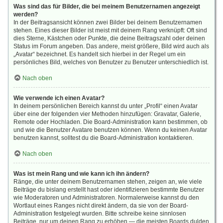
Was sind das für Bilder, die bei meinem Benutzernamen angezeigt
werden?
In der Beitragsansicht können zwei Bilder bei deinem Benutzernamen
stehen. Eines dieser Bilder ist meist mit deinem Rang verknüpft: Oft sind
dies Sterne, Kästchen oder Punkte, die deine Beitragszahl oder deinen
Status im Forum angeben. Das andere, meist größere, Bild wird auch als
„Avatar“ bezeichnet. Es handelt sich hierbei in der Regel um ein
persönliches Bild, welches von Benutzer zu Benutzer unterschiedlich ist.
Nach oben
Wie verwende ich einen Avatar?
In deinem persönlichen Bereich kannst du unter „Profil“ einen Avatar
über eine der folgenden vier Methoden hinzufügen: Gravatar, Galerie,
Remote oder Hochladen. Die Board-Administration kann bestimmen, ob
und wie die Benutzer Avatare benutzen können. Wenn du keinen Avatar
benutzen kannst, solltest du die Board-Administration kontaktieren.
Nach oben
Was ist mein Rang und wie kann ich ihn ändern?
Ränge, die unter deinem Benutzernamen stehen, zeigen an, wie viele
Beiträge du bislang erstellt hast oder identifizieren bestimmte Benutzer
wie Moderatoren und Administratoren. Normalerweise kannst du den
Wortlaut eines Ranges nicht direkt ändern, da sie von der Board-
Administration festgelegt wurden. Bitte schreibe keine sinnlosen
Beiträge, nur um deinen Rang zu erhöhen — die meisten Boards dulden