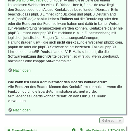
eine
„WHOIS“-Abfrage
durch) oder — falls diese Seite bei einem
kostenlosen Webhoster wie z. B. Yahoo!, free.fr, funpic.de usw. liegt —
den Support oder den Abuse-Kontakt des betreffenden Dienstes. Bitte
beachte, dass phpBB Limited (phpBB.com) und phpBB Deutschland
e. V. (phpBB.de)
absolut keinen Einfluss
auf die Benutzung oder den
oder die Benutzer der Forensoftware haben und dafür in keiner Weise
zur Verantwortung herangezogen werden können. Kontaktiere daher nie
phpBB Limited oder phpBB Deutschland e. V. in Zusammenhang mit
jeglichen juristischen Fragen (Unterlassungserklärungen,
Haftungsfragen usw.), die
sich nicht direkt
auf die Websiten phpbb.com,
phpbb.de oder die phpBB-Software selbst beziehen. Falls du phpBB
Limited oder phpBB Deutschland e. V. E-Mails schreibst, die die
Softwarenutzung durch Dritte
betreffen, so wirst du, wenn überhaupt,
höchstens eine knappe Antwort erhalten.
Nach oben
Wie kann ich einen Administrator des Boards kontaktieren?
Alle Benutzer des Boards können das Kontaktformular nutzen, wenn die
Funktion durch die Board-Administration aktiviert wurde.
Mitglieder des Boards können zusätzlich den Link „Das Team“
verwenden.
Nach oben
Gehe zu
Foren-Übersicht
Alle Zeiten sind
UTC+02:00