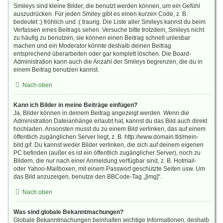
Smileys sind kleine Bilder, die benutzt werden können, um ein Gefühl
auszudrücken. Für jeden Smiley gibt es einen kurzen Code, z. B.
bedeutet :) fröhlich und :( traurig. Die Liste aller Smileys kannst du beim
Verfassen eines Beitrags sehen. Versuche bitte trotzdem, Smileys nicht
zu häufig zu benutzen, sie können einen Beitrag schnell unlesbar
machen und ein Moderator könnte deshalb deinen Beitrag
entsprechend überarbeiten oder gar komplett löschen. Die Board-
Administration kann auch die Anzahl der Smileys begrenzen, die du in
einem Beitrag benutzen kannst.
Nach oben
Kann ich Bilder in meine Beiträge einfügen?
Ja, Bilder können in deinem Beitrag angezeigt werden. Wenn die
Administration Dateianhänge erlaubt hat, kannst du das Bild auch direkt
hochladen. Ansonsten musst du zu einem Bild verlinken, das auf einem
öffentlich zugänglichen Server liegt, z. B. http://www.domain.tld/mein-
bild.gif. Du kannst weder Bilder verlinken, die sich auf deinem eigenen
PC befinden (außer es ist ein öffentlich zugänglicher Server), noch zu
Bildern, die nur nach einer Anmeldung verfügbar sind, z. B. Hotmail-
oder Yahoo-Mailboxen, mit einem Passwort geschützte Seiten usw. Um
das Bild anzuzeigen, benutze den BBCode-Tag „[img]“.
Nach oben
Was sind globale Bekanntmachungen?
Globale Bekanntmachungen beinhalten wichtige Informationen, deshalb