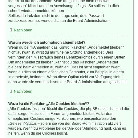
indem du auf der Anmelde-Seite auf „Ich habe mein Passwort
vergessen“ klickst und den Anweisungen folgst. So solltest du dich
schnell wieder anmelden können.
Solltest du trotzdem nicht in der Lage sein, dein Passwort
zurückzusetzen, so wende dich an die Board-Administration.
Nach oben
Warum werde ich automatisch abgemeldet?
Wenn du beim Anmelden das Kontrollkästchen „Angemeldet bleiben“
nicht auswählst, wirst du nur für eine Sitzung angemeldet. Dies
verhindert den Missbrauch deines Benutzerkontos durch einen Dritten.
Um angemeldet zu bleiben, kannst du das Kästchen „Angemeldet
bleiben“ beim Anmelden auswählen. Dies ist nicht empfehlenswert,
wenn du dich an einem öffentlichen Computer, zum Beispiel in einem
Internetcafé, befindest. Wenn diese Option nicht zur Verfügung steht,
dann wurde sie vermutlich von der Board-Administration ausgeschaltet.
Nach oben
Wozu ist die Funktion „Alle Cookies löschen“?
„Alle Cookies löschen“ löscht die Cookies, die phpBB erstellt hat und die
dafür sorgen, dass du im Forum angemeldet bleibst. Außerdem
ermöglichen Cookies einige Funktionen, wie beispielsweise den
„Gelesen“-Status – sofern sie von der Board-Administration aktiviert
wurden. Wenn du Probleme bei der An- oder Abmeldung hast, kann es
helfen, wenn du die Cookies löscht.