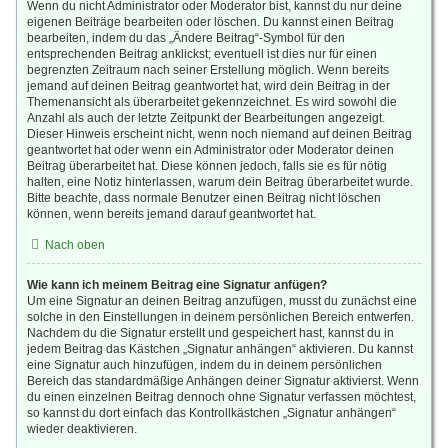
Wenn du nicht Administrator oder Moderator bist, kannst du nur deine
eigenen Beiträge bearbeiten oder löschen. Du kannst einen Beitrag
bearbeiten, indem du das „Ändere Beitrag“-Symbol für den
entsprechenden Beitrag anklickst; eventuell ist dies nur für einen
begrenzten Zeitraum nach seiner Erstellung möglich. Wenn bereits
jemand auf deinen Beitrag geantwortet hat, wird dein Beitrag in der
Themenansicht als überarbeitet gekennzeichnet. Es wird sowohl die
Anzahl als auch der letzte Zeitpunkt der Bearbeitungen angezeigt.
Dieser Hinweis erscheint nicht, wenn noch niemand auf deinen Beitrag
geantwortet hat oder wenn ein Administrator oder Moderator deinen
Beitrag überarbeitet hat. Diese können jedoch, falls sie es für nötig
halten, eine Notiz hinterlassen, warum dein Beitrag überarbeitet wurde.
Bitte beachte, dass normale Benutzer einen Beitrag nicht löschen
können, wenn bereits jemand darauf geantwortet hat.
Nach oben
Wie kann ich meinem Beitrag eine Signatur anfügen?
Um eine Signatur an deinen Beitrag anzufügen, musst du zunächst eine
solche in den Einstellungen in deinem persönlichen Bereich entwerfen.
Nachdem du die Signatur erstellt und gespeichert hast, kannst du in
jedem Beitrag das Kästchen „Signatur anhängen“ aktivieren. Du kannst
eine Signatur auch hinzufügen, indem du in deinem persönlichen
Bereich das standardmäßige Anhängen deiner Signatur aktivierst. Wenn
du einen einzelnen Beitrag dennoch ohne Signatur verfassen möchtest,
so kannst du dort einfach das Kontrollkästchen „Signatur anhängen“
wieder deaktivieren.