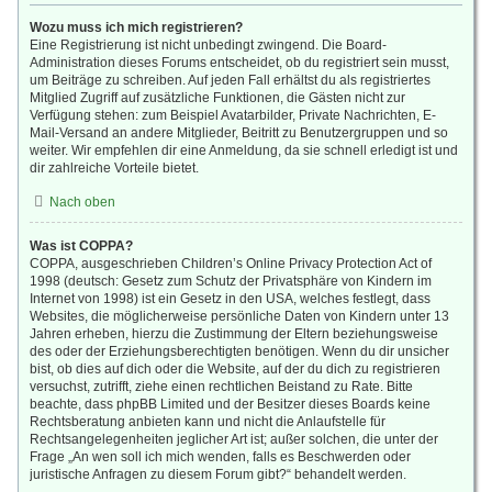
Wozu muss ich mich registrieren?
Eine Registrierung ist nicht unbedingt zwingend. Die Board-
Administration dieses Forums entscheidet, ob du registriert sein musst,
um Beiträge zu schreiben. Auf jeden Fall erhältst du als registriertes
Mitglied Zugriff auf zusätzliche Funktionen, die Gästen nicht zur
Verfügung stehen: zum Beispiel Avatarbilder, Private Nachrichten, E-
Mail-Versand an andere Mitglieder, Beitritt zu Benutzergruppen und so
weiter. Wir empfehlen dir eine Anmeldung, da sie schnell erledigt ist und
dir zahlreiche Vorteile bietet.
Nach oben
Was ist COPPA?
COPPA, ausgeschrieben Children’s Online Privacy Protection Act of
1998 (deutsch: Gesetz zum Schutz der Privatsphäre von Kindern im
Internet von 1998) ist ein Gesetz in den USA, welches festlegt, dass
Websites, die möglicherweise persönliche Daten von Kindern unter 13
Jahren erheben, hierzu die Zustimmung der Eltern beziehungsweise
des oder der Erziehungsberechtigten benötigen. Wenn du dir unsicher
bist, ob dies auf dich oder die Website, auf der du dich zu registrieren
versuchst, zutrifft, ziehe einen rechtlichen Beistand zu Rate. Bitte
beachte, dass phpBB Limited und der Besitzer dieses Boards keine
Rechtsberatung anbieten kann und nicht die Anlaufstelle für
Rechtsangelegenheiten jeglicher Art ist; außer solchen, die unter der
Frage „An wen soll ich mich wenden, falls es Beschwerden oder
juristische Anfragen zu diesem Forum gibt?“ behandelt werden.