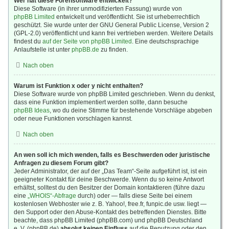
Wer hat diese Forensoftware entwickelt?
Diese Software (in ihrer unmodifizierten Fassung) wurde von
phpBB Limited
entwickelt und veröffentlicht. Sie ist urheberrechtlich
geschützt. Sie wurde unter der GNU General Public License, Version 2
(GPL-2.0) veröffentlicht und kann frei vertrieben werden. Weitere Details
findest du
auf der Seite von phpBB Limited
. Eine deutschsprachige
Anlaufstelle ist unter
phpBB.de
zu finden.
Nach oben
Warum ist Funktion x oder y nicht enthalten?
Diese Software wurde von phpBB Limited geschrieben. Wenn du denkst,
dass eine Funktion implementiert werden sollte, dann besuche
phpBB Ideas
, wo du deine Stimme für bestehende Vorschläge abgeben
oder neue Funktionen vorschlagen kannst.
Nach oben
An wen soll ich mich wenden, falls es Beschwerden oder juristische
Anfragen zu diesem Forum gibt?
Jeder Administrator, der auf der „Das Team“-Seite aufgeführt ist, ist ein
geeigneter Kontakt für deine Beschwerde. Wenn du so keine Antwort
erhältst, solltest du den Besitzer der Domain kontaktieren (führe dazu
eine
„WHOIS“-Abfrage
durch) oder — falls diese Seite bei einem
kostenlosen Webhoster wie z. B. Yahoo!, free.fr, funpic.de usw. liegt —
den Support oder den Abuse-Kontakt des betreffenden Dienstes. Bitte
beachte, dass phpBB Limited (phpBB.com) und phpBB Deutschland
e. V. (phpBB.de)
absolut keinen Einfluss
auf die Benutzung oder den