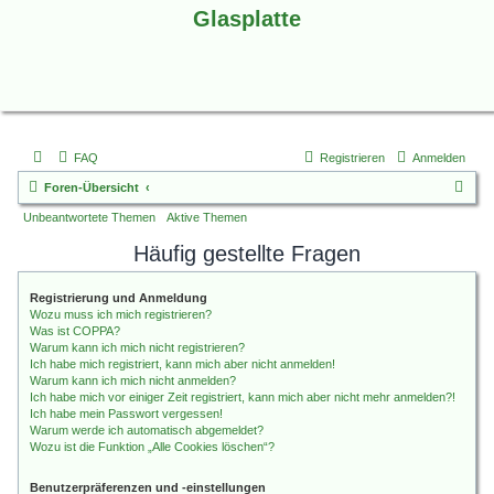
Glasplatte
FAQ
Registrieren
Anmelden
S
Foren-Übersicht
u
Unbeantwortete Themen
Aktive Themen
c
Häufig gestellte Fragen
h
e
Registrierung und Anmeldung
Wozu muss ich mich registrieren?
Was ist COPPA?
Warum kann ich mich nicht registrieren?
Ich habe mich registriert, kann mich aber nicht anmelden!
Warum kann ich mich nicht anmelden?
Ich habe mich vor einiger Zeit registriert, kann mich aber nicht mehr anmelden?!
Ich habe mein Passwort vergessen!
Warum werde ich automatisch abgemeldet?
Wozu ist die Funktion „Alle Cookies löschen“?
Benutzerpräferenzen und -einstellungen