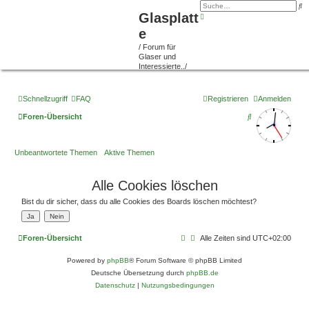
S
u
Glasplatt
E
c
r
h
e
w
e
e
i
/ Forum für
t
Glaser und
e
Interessierte../
r
t
e
S
Schnellzugriff
FAQ
u
Registrieren
Anmelden
c
h
S
Foren-Übersicht
e
u
c
Unbeantwortete Themen
Aktive Themen
h
Alle Cookies löschen
e
Bist du dir sicher, dass du alle Cookies des Boards löschen möchtest?
Foren-Übersicht
Alle Zeiten sind
UTC+02:00
Powered by
phpBB
® Forum Software © phpBB Limited
Deutsche Übersetzung durch
phpBB.de
Datenschutz
|
Nutzungsbedingungen