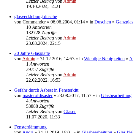
Letzter Beitrag
von
Admin
19.10.2024, 14:21
glasverklebung dusche
von
Commander
» 06.06.2004, 01:14 » in
Duschen
»
Ganzgla
10
Antworten
132728
Zugriffe
Letzter Beitrag
von
Admin
23.03.2024, 22:15
20 Jahre Glasplatte
von
Admin
» 31.12.2016, 14:53 » in
Wichtige Neuigkeiten
»
A
1
Antworten
39757
Zugriffe
Letzter Beitrag
von
Admin
22.02.2022, 16:53
Gefahr durch Asbest in Fensterkitt
von
masterofdisaster
» 23.08.2017, 11:57 » in
Glasbearbeitung
4
Antworten
53888
Zugriffe
Letzter Beitrag
von
Glaser
11.07.2020, 11:33
Fensterdämmung
von
Andri
» 24.11.2019, 16:01 » in
Glasbearbeitung
»
Glas kl