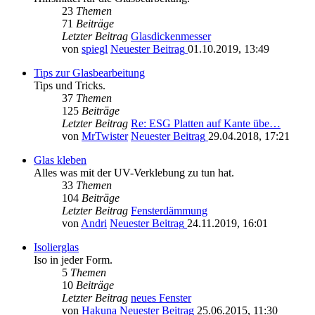
23
Themen
71
Beiträge
Letzter Beitrag
Glasdickenmesser
von
spiegl
Neuester Beitrag
01.10.2019, 13:49
Tips zur Glasbearbeitung
Tips und Tricks.
37
Themen
125
Beiträge
Letzter Beitrag
Re: ESG Platten auf Kante übe…
von
MrTwister
Neuester Beitrag
29.04.2018, 17:21
Glas kleben
Alles was mit der UV-Verklebung zu tun hat.
33
Themen
104
Beiträge
Letzter Beitrag
Fensterdämmung
von
Andri
Neuester Beitrag
24.11.2019, 16:01
Isolierglas
Iso in jeder Form.
5
Themen
10
Beiträge
Letzter Beitrag
neues Fenster
von
Hakuna
Neuester Beitrag
25.06.2015, 11:30