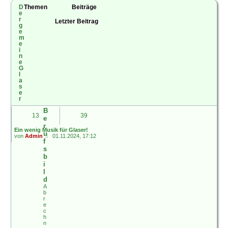
e
D
Themen
Beiträge
i
e
t
r
Letzter Beitrag
r
g
a
e
g
m
e
i
n
e
G
l
a
s
e
r
B
13
39
e
r
Ein wenig Musik für Glaser!
u
N
von
Admin
01.11.2024, 17:12
f
e
u
s
e
b
s
i
t
l
e
r
d
B
A
e
b
i
r
t
e
r
c
a
h
g
n