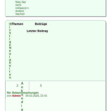
Was hier
nicht
reinpasst
»
Andere
Sachen
W
Themen
Beiträge
i
c
Letzter Beitrag
h
t
i
g
e
N
e
u
i
g
k
e
i
t
e
n
A
2
5
n
k
Re: Bekanntmachungen
ü
N
von
Admin
04.01.2026, 21:41
n
e
u
d
e
i
s
g
t