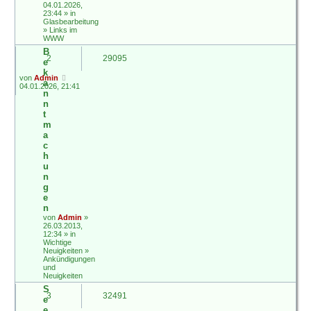
04.01.2026,
23:44 » in
Glasbearbeitung
»
Links im
WWW
B
2
29095
e
k
von
Admin
a
04.01.2026, 21:41
n
n
t
m
a
c
h
u
n
g
e
n
von
Admin
»
26.03.2013,
12:34 » in
Wichtige
Neuigkeiten
»
Ankündigungen
und
Neuigkeiten
S
3
32491
e
e