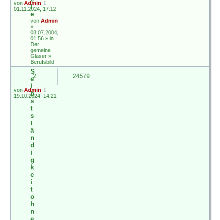
von
Admin
l
01.11.2024, 17:12
e
von
Admin
»
03.07.2004,
01:56 » in
Der
gemeine
Glaser
»
Berufsbild
S
2
24579
e
l
von
Admin
b
19.10.2024, 14:21
s
t
s
t
ä
n
d
i
g
k
e
i
t
o
h
n
e