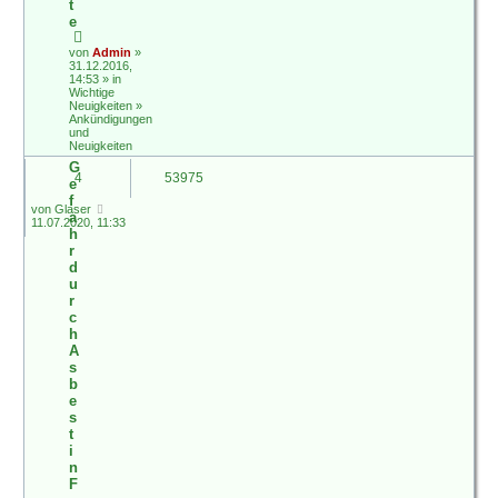
t
e
von
Admin
»
31.12.2016,
14:53 » in
Wichtige
Neuigkeiten
»
Ankündigungen
und
Neuigkeiten
G
4
53975
e
f
von
Glaser
a
11.07.2020, 11:33
h
r
d
u
r
c
h
A
s
b
e
s
t
i
n
F