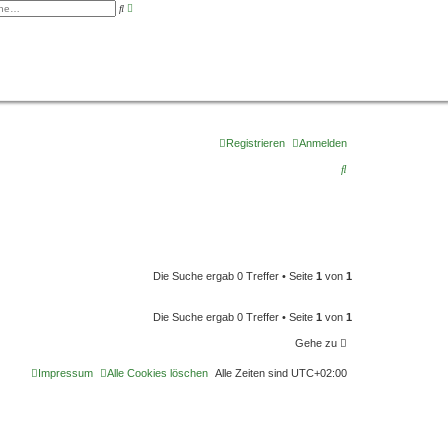
E
S
r
u
w
c
e
h
i
e
t
e
r
t
e
S
u
c
Registrieren
Anmelden
h
e
S
u
c
h
e
Die Suche ergab 0 Treffer • Seite
1
von
1
Die Suche ergab 0 Treffer • Seite
1
von
1
Gehe zu
Impressum
Alle Cookies löschen
Alle Zeiten sind
UTC+02:00