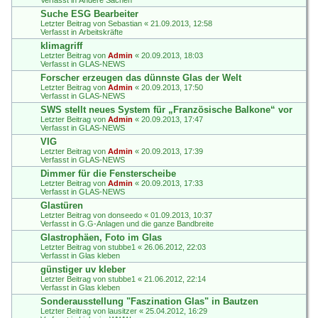
Suche ESG Bearbeiter
Letzter Beitrag von
Sebastian
«
21.09.2013, 12:58
Verfasst in
Arbeitskräfte
klimagriff
Letzter Beitrag von
Admin
«
20.09.2013, 18:03
Verfasst in
GLAS-NEWS
Forscher erzeugen das dünnste Glas der Welt
Letzter Beitrag von
Admin
«
20.09.2013, 17:50
Verfasst in
GLAS-NEWS
SWS stellt neues System für „Französische Balkone“ vor
Letzter Beitrag von
Admin
«
20.09.2013, 17:47
Verfasst in
GLAS-NEWS
VIG
Letzter Beitrag von
Admin
«
20.09.2013, 17:39
Verfasst in
GLAS-NEWS
Dimmer für die Fensterscheibe
Letzter Beitrag von
Admin
«
20.09.2013, 17:33
Verfasst in
GLAS-NEWS
Glastüren
Letzter Beitrag von
donseedo
«
01.09.2013, 10:37
Verfasst in
G.G-Anlagen und die ganze Bandbreite
Glastrophäen, Foto im Glas
Letzter Beitrag von
stubbe1
«
26.06.2012, 22:03
Verfasst in
Glas kleben
günstiger uv kleber
Letzter Beitrag von
stubbe1
«
21.06.2012, 22:14
Verfasst in
Glas kleben
Sonderausstellung "Faszination Glas" in Bautzen
Letzter Beitrag von
lausitzer
«
25.04.2012, 16:29