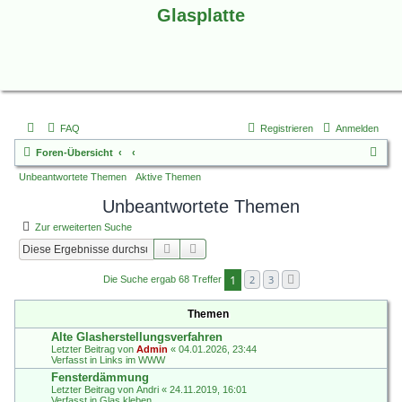
Glasplatte
FAQ
Registrieren
Anmelden
S
Foren-Übersicht
u
Unbeantwortete Themen
Aktive Themen
c
Unbeantwortete Themen
h
Zur erweiterten Suche
e
Suche
Erweiterte Suche
1
2
3
Die Suche ergab 68 Treffer
Nächste
Themen
Alte Glasherstellungsverfahren
Letzter Beitrag von
Admin
«
04.01.2026, 23:44
Verfasst in
Links im WWW
Fensterdämmung
Letzter Beitrag von
Andri
«
24.11.2019, 16:01
Verfasst in
Glas kleben