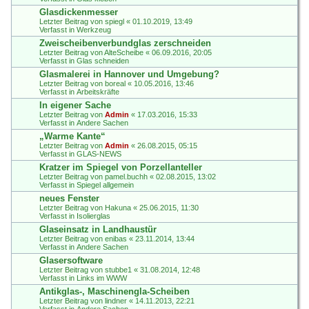
Glasdickenmesser
Letzter Beitrag von
spiegl
«
01.10.2019, 13:49
Verfasst in
Werkzeug
Zweischeibenverbundglas zerschneiden
Letzter Beitrag von
AlteScheibe
«
06.09.2016, 20:05
Verfasst in
Glas schneiden
Glasmalerei in Hannover und Umgebung?
Letzter Beitrag von
boreal
«
10.05.2016, 13:46
Verfasst in
Arbeitskräfte
In eigener Sache
Letzter Beitrag von
Admin
«
17.03.2016, 15:33
Verfasst in
Andere Sachen
„Warme Kante“
Letzter Beitrag von
Admin
«
26.08.2015, 05:15
Verfasst in
GLAS-NEWS
Kratzer im Spiegel von Porzellanteller
Letzter Beitrag von
pamel.buchh
«
02.08.2015, 13:02
Verfasst in
Spiegel allgemein
neues Fenster
Letzter Beitrag von
Hakuna
«
25.06.2015, 11:30
Verfasst in
Isolierglas
Glaseinsatz in Landhaustür
Letzter Beitrag von
enibas
«
23.11.2014, 13:44
Verfasst in
Andere Sachen
Glasersoftware
Letzter Beitrag von
stubbe1
«
31.08.2014, 12:48
Verfasst in
Links im WWW
Antikglas-, Maschinengla-Scheiben
Letzter Beitrag von
lindner
«
14.11.2013, 22:21
Verfasst in
Andere Sachen