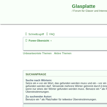
Glasplatte
/ Forum für Glaser und Interess
Schnellzugriff
FAQ
Foren-Übersicht
Unbeantwortete Themen
Aktive Themen
SUCHANFRAGE
Suche nach Wörtern:
Setze ein
+
vor ein Wort, das gefunden werden muss und ein
-
vor ein 
gefunden werden darf. Verwende mehrere Wörter getrennt durch
|
inne
wenn nur eines der Wörter gefunden werden muss. Benutze ein * als Pla
Übereinstimmungen.
Zu suchender Autor:
Benutze ein * als Platzhalter für teilweise Übereinstimmungen.