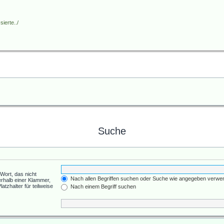
ierte../
Suche
Wort, das nicht
Nach allen Begriffen suchen oder Suche wie angegeben verwe
rhalb einer Klammer,
tzhalter für teilweise
Nach einem Begriff suchen