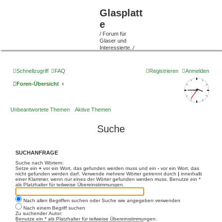
Glasplatt
e
/ Forum für
Glaser und
Interessierte../
Schnellzugriff
FAQ
Registrieren
Anmelden
Foren-Übersicht
Unbeantwortete Themen
Aktive Themen
Suche
SUCHANFRAGE
Suche nach Wörtern:
Setze ein
+
vor ein Wort, das gefunden werden muss und ein
-
vor ein Wort, das
nicht gefunden werden darf. Verwende mehrere Wörter getrennt durch
|
innerhalb
einer Klammer, wenn nur eines der Wörter gefunden werden muss. Benutze ein *
als Platzhalter für teilweise Übereinstimmungen.
Nach allen Begriffen suchen oder Suche wie angegeben verwenden
Nach einem Begriff suchen
Zu suchender Autor:
Benutze ein * als Platzhalter für teilweise Übereinstimmungen.