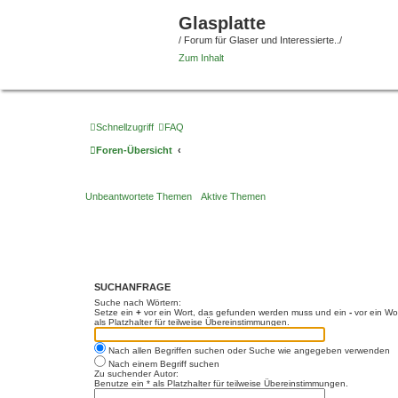
Glasplatte
/ Forum für Glaser und Interessierte../
Zum Inhalt
Schnellzugriff
FAQ
Foren-Übersicht
Unbeantwortete Themen
Aktive Themen
SUCHANFRAGE
Suche nach Wörtern:
Setze ein
+
vor ein Wort, das gefunden werden muss und ein
-
vor ein Wo
als Platzhalter für teilweise Übereinstimmungen.
Nach allen Begriffen suchen oder Suche wie angegeben verwenden
Nach einem Begriff suchen
Zu suchender Autor:
Benutze ein * als Platzhalter für teilweise Übereinstimmungen.