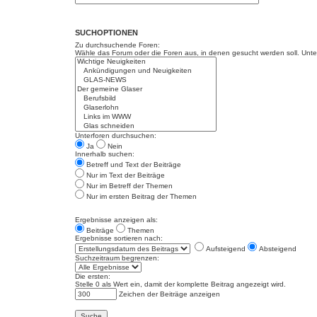
SUCHOPTIONEN
Zu durchsuchende Foren:
Wähle das Forum oder die Foren aus, in denen gesucht werden soll. Unter
Unterforen durchsuchen:
Ja
Nein
Innerhalb suchen:
Betreff und Text der Beiträge
Nur im Text der Beiträge
Nur im Betreff der Themen
Nur im ersten Beitrag der Themen
Ergebnisse anzeigen als:
Beiträge
Themen
Ergebnisse sortieren nach:
Aufsteigend
Absteigend
Suchzeitraum begrenzen:
Die ersten:
Stelle 0 als Wert ein, damit der komplette Beitrag angezeigt wird.
Zeichen der Beiträge anzeigen