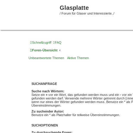
Glasplatte
/ Forum für Glaser und Interessierte../
Schnellzugriff
FAQ
Foren-Übersicht
Unbeantwortete Themen
Aktive Themen
SUCHANFRAGE
Suche nach Wörtern:
Setze ein
+
vor ein Wort, das gefunden werden muss und ein
-
vor ein 
gefunden werden darf. Verwende mehrere Wörter getrennt durch
|
inne
wenn nur eines der Wörter gefunden werden muss. Benutze ein * als Pla
Übereinstimmungen.
Zu suchender Autor:
Benutze ein * als Platzhalter für teilweise Übereinstimmungen.
SUCHOPTIONEN
Zu durchsuchende Foren: