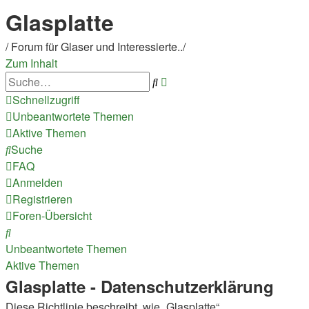
Glasplatte
/ Forum für Glaser und Interessierte../
Zum Inhalt
Erweiterte
Suche
Suche
Schnellzugriff
Unbeantwortete Themen
Aktive Themen
Suche
FAQ
Anmelden
Registrieren
Foren-Übersicht
Suche
Unbeantwortete Themen
Aktive Themen
Glasplatte - Datenschutzerklärung
Diese Richtlinie beschreibt, wie „Glasplatte“