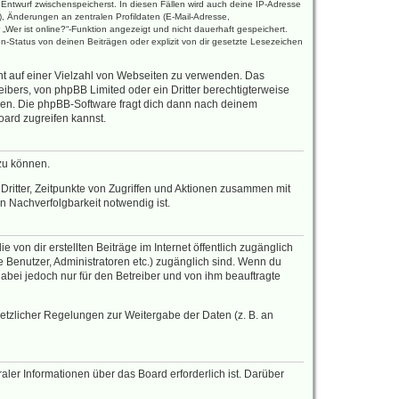
s Entwurf zwischenspeicherst. In diesen Fällen wird auch deine IP-Adresse
, Änderungen an zentralen Profildaten (E-Mail-Adresse,
Wer ist online?“-Funktion angezeigt und nicht dauerhaft gespeichert.
-Status von deinen Beiträgen oder explizit von dir gesetzte Lesezeichen
cht auf einer Vielzahl von Webseiten zu verwenden. Das
ibers, von phpBB Limited oder ein Dritter berechtigterweise
zen. Die phpBB-Software fragt dich dann nach deinem
ard zugreifen kannst.
zu können.
ritter, Zeitpunkte von Zugriffen und Aktionen zusammen mit
 Nachverfolgbarkeit notwendig ist.
von dir erstellten Beiträge im Internet öffentlich zugänglich
te Benutzer, Administratoren etc.) zugänglich sind. Wenn du
abei jedoch nur für den Betreiber und von ihm beauftragte
setzlicher Regelungen zur Weitergabe der Daten (z. B. an
aler Informationen über das Board erforderlich ist. Darüber