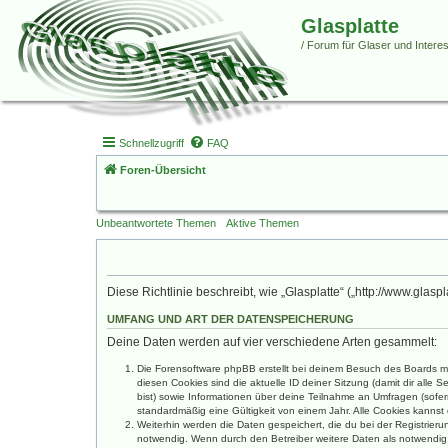
Glasplatte
/ Forum für Glaser und Interess
Schnellzugriff
FAQ
Foren-Übersicht
Unbeantwortete Themen
Aktive Themen
Diese Richtlinie beschreibt, wie „Glasplatte“ („http://www.gl
UMFANG UND ART DER DATENSPEICHERUNG
Deine Daten werden auf vier verschiedene Arten gesammelt:
Die Forensoftware phpBB erstellt bei deinem Besuch des Boards me
diesen Cookies sind die aktuelle ID deiner Sitzung (damit dir alle
bist) sowie Informationen über deine Teilnahme an Umfragen (sofer
standardmäßig eine Gültigkeit von einem Jahr. Alle Cookies kannst 
Weiterhin werden die Daten gespeichert, die du bei der Registrier
notwendig. Wenn durch den Betreiber weitere Daten als notwendig fe