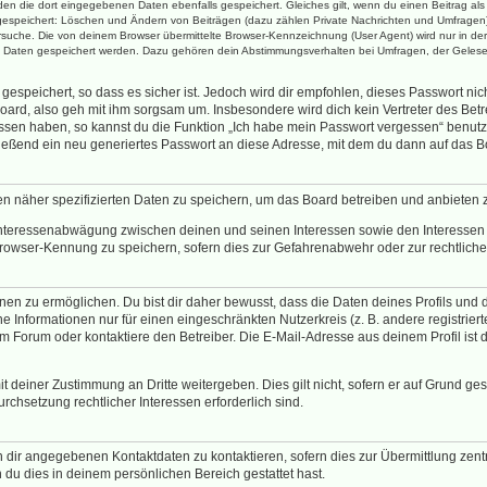
rden die dort eingegebenen Daten ebenfalls gespeichert. Gleiches gilt, wenn du einen Beitrag al
n gespeichert: Löschen und Ändern von Beiträgen (dazu zählen Private Nachrichten und Umfragen)
uche. Die von deinem Browser übermittelte Browser-Kennzeichnung (User Agent) wird nur in der „
re Daten gespeichert werden. Dazu gehören dein Abstimmungsverhalten bei Umfragen, der Gelesen
espeichert, so dass es sicher ist. Jedoch wird dir empfohlen, dieses Passwort ni
oard, also geh mit ihm sorgsam um. Insbesondere wird dich kein Vertreter des Betre
essen haben, so kannst du die Funktion „Ich habe mein Passwort vergessen“ benut
ßend ein neu generiertes Passwort an diese Adresse, mit dem du dann auf das Bo
en näher spezifizierten Daten zu speichern, um das Board betreiben und anbieten 
 Interessenabwägung zwischen deinen und seinen Interessen sowie den Interessen D
rowser-Kennung zu speichern, sofern dies zur Gefahrenabwehr oder zur rechtlichen
n zu ermöglichen. Du bist dir daher bewusst, dass die Daten deines Profils und die 
e Informationen nur für einen eingeschränkten Nutzerkreis (z. B. andere registrier
Forum oder kontaktiere den Betreiber. Die E-Mail-Adresse aus deinem Profil ist d
t deiner Zustimmung an Dritte weitergeben. Dies gilt nicht, sofern er auf Grund ge
urchsetzung rechtlicher Interessen erforderlich sind.
 dir angegebenen Kontaktdaten zu kontaktieren, sofern dies zur Übermittlung zentr
 du dies in deinem persönlichen Bereich gestattet hast.