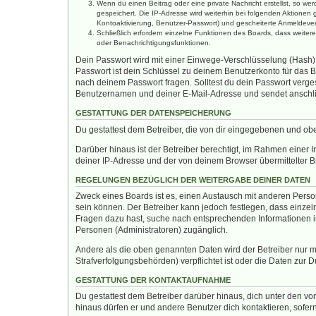
Wenn du einen Beitrag oder eine private Nachricht erstellst, so we
gespeichert. Die IP-Adresse wird weiterhin bei folgenden Aktione
Kontoaktivierung, Benutzer-Passwort) und gescheiterte Anmeldevers
Schließlich erfordern einzelne Funktionen des Boards, dass weite
oder Benachrichtigungsfunktionen.
Dein Passwort wird mit einer Einwege-Verschlüsselung (Hash) g
Passwort ist dein Schlüssel zu deinem Benutzerkonto für das B
nach deinem Passwort fragen. Solltest du dein Passwort verg
Benutzernamen und deiner E-Mail-Adresse und sendet anschlie
GESTATTUNG DER DATENSPEICHERUNG
Du gestattest dem Betreiber, die von dir eingegebenen und ob
Darüber hinaus ist der Betreiber berechtigt, im Rahmen einer
deiner IP-Adresse und der von deinem Browser übermittelter B
REGELUNGEN BEZÜGLICH DER WEITERGABE DEINER DATEN
Zweck eines Boards ist es, einen Austausch mit anderen Persone
sein können. Der Betreiber kann jedoch festlegen, dass einzeln
Fragen dazu hast, suche nach entsprechenden Informationen im 
Personen (Administratoren) zugänglich.
Andere als die oben genannten Daten wird der Betreiber nur mi
Strafverfolgungsbehörden) verpflichtet ist oder die Daten zur D
GESTATTUNG DER KONTAKTAUFNAHME
Du gestattest dem Betreiber darüber hinaus, dich unter den von
hinaus dürfen er und andere Benutzer dich kontaktieren, sofern