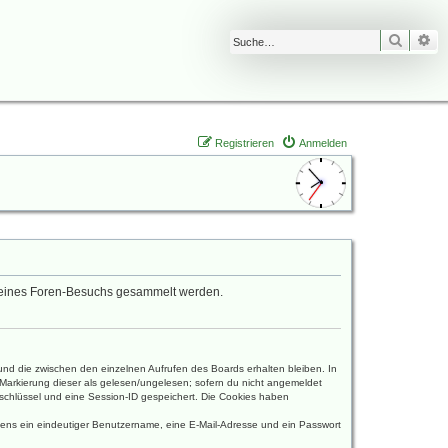
Suche
Er
Registrieren
Anmelden
nd deines Foren-Besuchs gesammelt werden.
und die zwischen den einzelnen Aufrufen des Boards erhalten bleiben. In
r Markierung dieser als gelesen/ungelesen; sofern du nicht angemeldet
sschlüssel und eine Session-ID gespeichert. Die Cookies haben
estens ein eindeutiger Benutzername, eine E-Mail-Adresse und ein Passwort