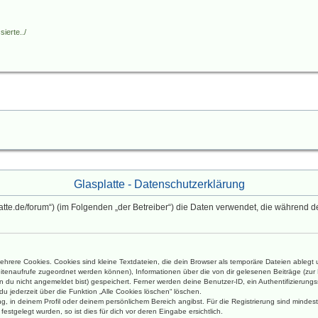
ierte../
Glasplatte - Datenschutzerklärung
asplatte.de/forum“) (im Folgenden „der Betreiber“) die Daten verwendet, die währe
hrere Cookies. Cookies sind kleine Textdateien, die dein Browser als temporäre Dateien ablegt 
 Seitenaufrufe zugeordnet werden können), Informationen über die von dir gelesenen Beiträge (zu
n du nicht angemeldet bist) gespeichert. Ferner werden deine Benutzer-ID, ein Authentifizierung
du jederzeit über die Funktion „Alle Cookies löschen“ löschen.
ung, in deinem Profil oder deinem persönlichem Bereich angibst. Für die Registrierung sind mind
stgelegt wurden, so ist dies für dich vor deren Eingabe ersichtlich.