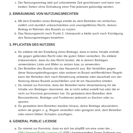
Der Nutzungsvertrag wird auf unbestimmte Zeit geschlossen und kann von
beiden Seiten ohne Einhaltung einer Frist jederzeit gekündigt werden.
2. EINRÄUMUNG VON NUTZUNGSRECHTEN
Mit dem Erstellen eines Beitrags erteilst du dem Betreiber ein einfaches,
zeitlich und räumlich unbeschränktes und unentgeltliches Recht, deinen
Beitrag im Rahmen des Boards zu nutzen.
Das Nutzungsrecht nach Punkt 2, Unterpunkt a bleibt auch nach Kündigung
des Nutzungsvertrages bestehen.
3. PFLICHTEN DES NUTZERS
Du erklärst mit der Erstellung eines Beitrags, dass er keine Inhalte enthält,
die gegen geltendes Recht oder die guten Sitten verstoßen. Du erklärst
insbesondere, dass du das Recht besitzt, die in deinen Beiträgen
verwendeten Links und Bilder zu setzen bzw. zu verwenden.
Der Betreiber des Boards übt das Hausrecht aus. Bei Verstößen gegen
diese Nutzungsbedingungen oder anderer im Board veröffentlichten Regeln
kann der Betreiber dich nach Abmahnung zeitweise oder dauerhaft von der
Nutzung dieses Boards ausschließen und dir ein Hausverbot erteilen.
Du nimmst zur Kenntnis, dass der Betreiber keine Verantwortung für die
Inhalte von Beiträgen übernimmt, die er nicht selbst erstellt hat oder die er
nicht zur Kenntnis genommen hat. Du gestattest dem Betreiber, dein
Benutzerkonto, Beiträge und Funktionen jederzeit zu löschen oder zu
sperren.
Du gestattest dem Betreiber darüber hinaus, deine Beiträge abzuändern,
sofern sie gegen o. g. Regeln verstoßen oder geeignet sind, dem Betreiber
oder einem Dritten Schaden zuzufügen.
4. GENERAL PUBLIC LICENSE
Du nimmst zur Kenntnis, dass es sich bei phpBB um eine unter der „
GNU General Public License v2
“ (GPL) bereitgestellten Foren-Software von