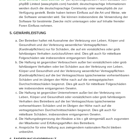
phpBB Limited (www.phpbb.com) handelt; deutschsprachige Informationen
werden durch die deutschsprachige Community unter www.phpbb.de zur
Verfügung gestellt. Beide haben keinen Einfluss auf die Art und Weise, wie
die Software verwendet wird. Sie können insbesondere die Verwendung der
Software für bestimmte Zwecke nicht untersagen oder auf Inhalte fremder
Foren Einfluss nehmen.
5. GEWÄHRLEISTUNG
Der Betreiber haftet mit Ausnahme der Verletzung von Leben, Körper und
Gesundheit und der Verletzung wesentlicher Vertragspflichten
(Kardinalpflichten) nur für Schäden, die auf ein vorsätzliches oder grob
fahrlässiges Verhalten zurückzuführen sind. Dies gilt auch für mittelbare
Folgeschäden wie insbesondere entgangenen Gewinn.
Die Haftung ist gegenüber Verbrauchern außer bei vorsätzlichem oder grob
fahrlässigem Verhalten oder bei Schäden aus der Verletzung von Leben,
Körper und Gesundheit und der Verletzung wesentlicher Vertragspflichten
(Kardinalpflichten) auf die bei Vertragsschluss typischerweise vorhersehbaren
Schäden und im übrigen der Höhe nach auf die vertragstypischen
Durchschnittsschäden begrenzt. Dies gilt auch für mittelbare Folgeschäden
wie insbesondere entgangenen Gewinn.
Die Haftung ist gegenüber Unternehmern außer bei der Verletzung von
Leben, Körper und Gesundheit oder vorsätzlichem oder grob fahrlässigem
Verhalten des Betreibers auf die bei Vertragsschluss typischerweise
vorhersehbaren Schäden und im Übrigen der Höhe nach auf die
vertragstypischen Durchschnittsschäden begrenzt. Dies gilt auch für
mittelbare Schäden, insbesondere entgangenen Gewinn.
Die Haftungsbegrenzung der Absätze a bis c gilt sinngemäß auch zugunsten
der Mitarbeiter und Erfüllungsgehilfen des Betreibers.
Ansprüche für eine Haftung aus zwingendem nationalem Recht bleiben
unberührt.