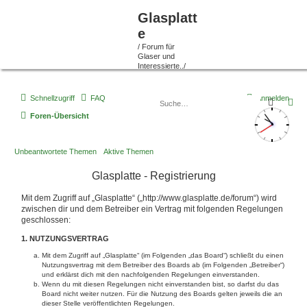
Glasplatt
e
/ Forum für
Glaser und
Interessierte../
Schnellzugriff
FAQ
Anmelden
Suche
Er
Foren-Übersicht
Unbeantwortete Themen
Aktive Themen
Glasplatte - Registrierung
Mit dem Zugriff auf „Glasplatte“ („http://www.glasplatte.de/forum“) wird
zwischen dir und dem Betreiber ein Vertrag mit folgenden Regelungen
geschlossen:
1. NUTZUNGSVERTRAG
Mit dem Zugriff auf „Glasplatte“ (im Folgenden „das Board“) schließt du einen
Nutzungsvertrag mit dem Betreiber des Boards ab (im Folgenden „Betreiber“)
und erklärst dich mit den nachfolgenden Regelungen einverstanden.
Wenn du mit diesen Regelungen nicht einverstanden bist, so darfst du das
Board nicht weiter nutzen. Für die Nutzung des Boards gelten jeweils die an
dieser Stelle veröffentlichten Regelungen.