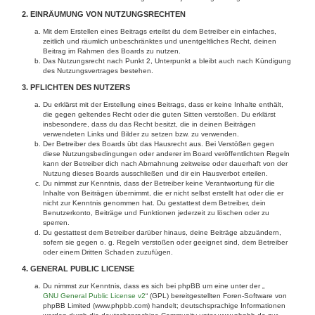
2. EINRÄUMUNG VON NUTZUNGSRECHTEN
Mit dem Erstellen eines Beitrags erteilst du dem Betreiber ein einfaches,
zeitlich und räumlich unbeschränktes und unentgeltliches Recht, deinen
Beitrag im Rahmen des Boards zu nutzen.
Das Nutzungsrecht nach Punkt 2, Unterpunkt a bleibt auch nach Kündigung
des Nutzungsvertrages bestehen.
3. PFLICHTEN DES NUTZERS
Du erklärst mit der Erstellung eines Beitrags, dass er keine Inhalte enthält,
die gegen geltendes Recht oder die guten Sitten verstoßen. Du erklärst
insbesondere, dass du das Recht besitzt, die in deinen Beiträgen
verwendeten Links und Bilder zu setzen bzw. zu verwenden.
Der Betreiber des Boards übt das Hausrecht aus. Bei Verstößen gegen
diese Nutzungsbedingungen oder anderer im Board veröffentlichten Regeln
kann der Betreiber dich nach Abmahnung zeitweise oder dauerhaft von der
Nutzung dieses Boards ausschließen und dir ein Hausverbot erteilen.
Du nimmst zur Kenntnis, dass der Betreiber keine Verantwortung für die
Inhalte von Beiträgen übernimmt, die er nicht selbst erstellt hat oder die er
nicht zur Kenntnis genommen hat. Du gestattest dem Betreiber, dein
Benutzerkonto, Beiträge und Funktionen jederzeit zu löschen oder zu
sperren.
Du gestattest dem Betreiber darüber hinaus, deine Beiträge abzuändern,
sofern sie gegen o. g. Regeln verstoßen oder geeignet sind, dem Betreiber
oder einem Dritten Schaden zuzufügen.
4. GENERAL PUBLIC LICENSE
Du nimmst zur Kenntnis, dass es sich bei phpBB um eine unter der „
GNU General Public License v2
“ (GPL) bereitgestellten Foren-Software von
phpBB Limited (www.phpbb.com) handelt; deutschsprachige Informationen