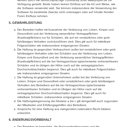
werden durch die deutschsprachige Community unter www.phpbb.de zur
Verfügung gestellt. Beide haben keinen Einfluss auf die Art und Weise, wie
die Software verwendet wird. Sie können insbesondere die Verwendung der
Software für bestimmte Zwecke nicht untersagen oder auf Inhalte fremder
Foren Einfluss nehmen.
5. GEWÄHRLEISTUNG
Der Betreiber haftet mit Ausnahme der Verletzung von Leben, Körper und
Gesundheit und der Verletzung wesentlicher Vertragspflichten
(Kardinalpflichten) nur für Schäden, die auf ein vorsätzliches oder grob
fahrlässiges Verhalten zurückzuführen sind. Dies gilt auch für mittelbare
Folgeschäden wie insbesondere entgangenen Gewinn.
Die Haftung ist gegenüber Verbrauchern außer bei vorsätzlichem oder grob
fahrlässigem Verhalten oder bei Schäden aus der Verletzung von Leben,
Körper und Gesundheit und der Verletzung wesentlicher Vertragspflichten
(Kardinalpflichten) auf die bei Vertragsschluss typischerweise vorhersehbaren
Schäden und im übrigen der Höhe nach auf die vertragstypischen
Durchschnittsschäden begrenzt. Dies gilt auch für mittelbare Folgeschäden
wie insbesondere entgangenen Gewinn.
Die Haftung ist gegenüber Unternehmern außer bei der Verletzung von
Leben, Körper und Gesundheit oder vorsätzlichem oder grob fahrlässigem
Verhalten des Betreibers auf die bei Vertragsschluss typischerweise
vorhersehbaren Schäden und im Übrigen der Höhe nach auf die
vertragstypischen Durchschnittsschäden begrenzt. Dies gilt auch für
mittelbare Schäden, insbesondere entgangenen Gewinn.
Die Haftungsbegrenzung der Absätze a bis c gilt sinngemäß auch zugunsten
der Mitarbeiter und Erfüllungsgehilfen des Betreibers.
Ansprüche für eine Haftung aus zwingendem nationalem Recht bleiben
unberührt.
6. ÄNDERUNGSVORBEHALT
Der Betreiber ist berechtigt, die Nutzungsbedingungen und die