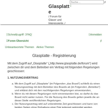
S
u
Glasplatt
E
c
r
h
e
w
e
e
i
/ Forum für
t
Glaser und
e
Interessierte../
r
t
e
S
Schnellzugriff
FAQ
u
Anmelden
c
h
S
Foren-Übersicht
e
u
Unbeantwortete Themen
Aktive Themen
c
Glasplatte - Registrierung
h
Mit dem Zugriff auf „Glasplatte“ („http://www.glasplatte.de/forum“) wird
e
zwischen dir und dem Betreiber ein Vertrag mit folgenden Regelungen
geschlossen:
1. NUTZUNGSVERTRAG
Mit dem Zugriff auf „Glasplatte“ (im Folgenden „das Board“) schließt du einen
Nutzungsvertrag mit dem Betreiber des Boards ab (im Folgenden „Betreiber“)
und erklärst dich mit den nachfolgenden Regelungen einverstanden.
Wenn du mit diesen Regelungen nicht einverstanden bist, so darfst du das
Board nicht weiter nutzen. Für die Nutzung des Boards gelten jeweils die an
dieser Stelle veröffentlichten Regelungen.
Der Nutzungsvertrag wird auf unbestimmte Zeit geschlossen und kann von
beiden Seiten ohne Einhaltung einer Frist jederzeit gekündigt werden.