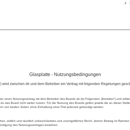
Su
Glasplatte - Nutzungsbedingungen
rum“) wird zwischen dir und dem Betreiber ein Vertrag mit folgenden Regelungen gesc
eßt du einen Nutzungsvertrag mit dem Betreiber des Boards ab (im Folgenden „Betreiber“) und erk
du das Board nicht weiter nutzen. Für die Nutzung des Boards gelten jeweils die an dieser Stell
n von beiden Seiten ohne Einhaltung einer Frist jederzeit gekündigt werden.
faches, zeitlich und räumlich unbeschränktes und unentgeltliches Recht, deinen Beitrag im Rahme
Kündigung des Nutzungsvertrages bestehen.