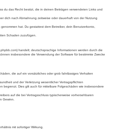
dass du das Recht besitzt, die in deinen Beiträgen verwendeten Links und
iber dich nach Abmahnung zeitweise oder dauerhaft von der Nutzung
tnis genommen hat. Du gestattest dem Betreiber, dein Benutzerkonto,
ritten Schaden zuzufügen.
w.phpbb.com) handelt; deutschsprachige Informationen werden durch die
e können insbesondere die Verwendung der Software für bestimmte Zwecke
häden, die auf ein vorsätzliches oder grob fahrlässiges Verhalten
undheit und der Verletzung wesentlicher Vertragspflichten
n begrenzt. Dies gilt auch für mittelbare Folgeschäden wie insbesondere
eibers auf die bei Vertragsschluss typischerweise vorhersehbaren
en Gewinn.
ältnis mit sofortiger Wirkung.