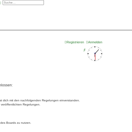
che
Erweiterte Suche
Registrieren
Anmelden
S
u
c
h
e
hlossen:
lärst dich mit den nachfolgenden Regelungen einverstanden.
e veröffentlichten Regelungen.
n des Boards zu nutzen.