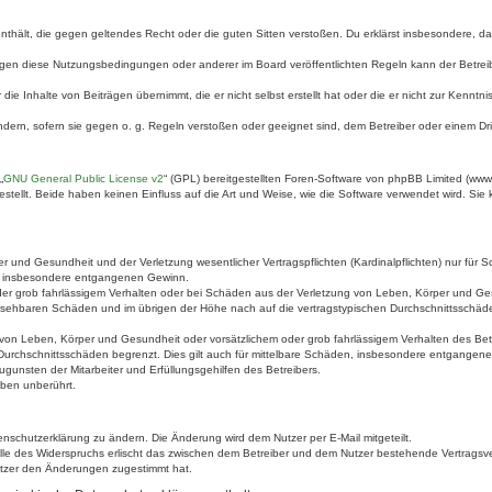
e enthält, die gegen geltendes Recht oder die guten Sitten verstoßen. Du erklärst insbesondere, 
egen diese Nutzungsbedingungen oder anderer im Board veröffentlichten Regeln kann der Betre
die Inhalte von Beiträgen übernimmt, die er nicht selbst erstellt hat oder die er nicht zur Kenn
ndern, sofern sie gegen o. g. Regeln verstoßen oder geeignet sind, dem Betreiber oder einem D
„
GNU General Public License v2
“ (GPL) bereitgestellten Foren-Software von phpBB Limited (ww
ellt. Beide haben keinen Einfluss auf die Art und Weise, wie die Software verwendet wird. Si
 und Gesundheit und der Verletzung wesentlicher Vertragspflichten (Kardinalpflichten) nur für Sc
wie insbesondere entgangenen Gewinn.
der grob fahrlässigem Verhalten oder bei Schäden aus der Verletzung von Leben, Körper und Ges
rhersehbaren Schäden und im übrigen der Höhe nach auf die vertragstypischen Durchschnittsschäde
von Leben, Körper und Gesundheit oder vorsätzlichem oder grob fahrlässigem Verhalten des Betr
Durchschnittsschäden begrenzt. Dies gilt auch für mittelbare Schäden, insbesondere entgangen
gunsten der Mitarbeiter und Erfüllungsgehilfen des Betreibers.
ben unberührt.
enschutzerklärung zu ändern. Die Änderung wird dem Nutzer per E-Mail mitgeteilt.
lle des Widerspruchs erlischt das zwischen dem Betreiber und dem Nutzer bestehende Vertragsverh
utzer den Änderungen zugestimmt hat.