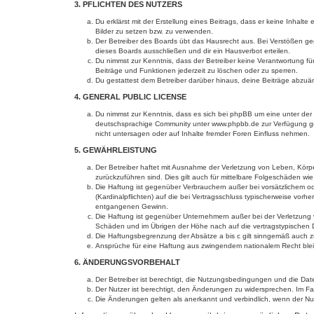
3. PFLICHTEN DES NUTZERS
Du erklärst mit der Erstellung eines Beitrags, dass er keine Inhalt
Bilder zu setzen bzw. zu verwenden.
Der Betreiber des Boards übt das Hausrecht aus. Bei Verstößen g
dieses Boards ausschließen und dir ein Hausverbot erteilen.
Du nimmst zur Kenntnis, dass der Betreiber keine Verantwortung für 
Beiträge und Funktionen jederzeit zu löschen oder zu sperren.
Du gestattest dem Betreiber darüber hinaus, deine Beiträge abzuä
4. GENERAL PUBLIC LICENSE
Du nimmst zur Kenntnis, dass es sich bei phpBB um eine unter der 
deutschsprachige Community unter www.phpbb.de zur Verfügung gest
nicht untersagen oder auf Inhalte fremder Foren Einfluss nehmen.
5. GEWÄHRLEISTUNG
Der Betreiber haftet mit Ausnahme der Verletzung von Leben, Körper
zurückzuführen sind. Dies gilt auch für mittelbare Folgeschäden 
Die Haftung ist gegenüber Verbrauchern außer bei vorsätzlichem o
(Kardinalpflichten) auf die bei Vertragsschluss typischerweise vo
entgangenen Gewinn.
Die Haftung ist gegenüber Unternehmern außer bei der Verletzung 
Schäden und im Übrigen der Höhe nach auf die vertragstypischen 
Die Haftungsbegrenzung der Absätze a bis c gilt sinngemäß auch zu
Ansprüche für eine Haftung aus zwingendem nationalem Recht blei
6. ÄNDERUNGSVORBEHALT
Der Betreiber ist berechtigt, die Nutzungsbedingungen und die Dat
Der Nutzer ist berechtigt, den Änderungen zu widersprechen. Im Fa
Die Änderungen gelten als anerkannt und verbindlich, wenn der N