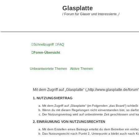
Glasplatte
/ Forum für Glaser und Interessierte../
Schnellzugriff
FAQ
Foren-Übersicht
Unbeantwortete Themen
Aktive Themen
Mit dem Zugriff auf „Glasplatte“ („http://www.glasplatte.de/fo
1. NUTZUNGSVERTRAG
Mit dem Zugriff auf „Glasplatte“ (im Folgenden „das Board“) schli
Wenn du mit diesen Regelungen nicht einverstanden bist, so darfst 
Der Nutzungsvertrag wird auf unbestimmte Zeit geschlossen und kan
2. EINRÄUMUNG VON NUTZUNGSRECHTEN
Mit dem Erstellen eines Beitrags erteilst du dem Betreiber ein ein
Das Nutzungsrecht nach Punkt 2, Unterpunkt a bleibt auch nach 