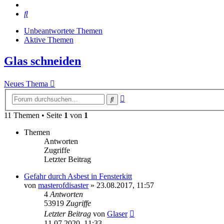
Suche
Unbeantwortete Themen
Aktive Themen
Glas schneiden
Neues Thema
Erweiterte
Suche
Suche
11 Themen • Seite
1
von
1
Themen
Antworten
Zugriffe
Letzter Beitrag
Gefahr durch Asbest in Fensterkitt
von
masterofdisaster
»
23.08.2017, 11:57
4
Antworten
53919
Zugriffe
Letzter Beitrag
von
Glaser
11.07.2020, 11:33