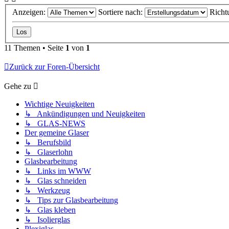
Anzeigen:
Sortiere nach:
Richt
11 Themen • Seite
1
von
1
Zurück zur Foren-Übersicht
Gehe zu
Wichtige Neuigkeiten
↳ Ankündigungen und Neuigkeiten
↳ GLAS-NEWS
Der gemeine Glaser
↳ Berufsbild
↳ Glaserlohn
Glasbearbeitung
↳ Links im WWW
↳ Glas schneiden
↳ Werkzeug
↳ Tips zur Glasbearbeitung
↳ Glas kleben
↳ Isolierglas
Plexiglas