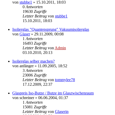
von
stubbe1
»
15.10.2011, 18:03
0
Antworten
19630
Zugriffe
Letzter Beitrag
von
stubbe1
15.10.2011, 18:03
Isolierglas "Quantensprung" Vakuumisolierglas
von
Glaser
»
29.11.2009, 00:08
1
Antworten
16493
Zugriffe
Letzter Beitrag
von
Admin
03.10.2010, 20:13
Isolierglas selber machen?
von
anfänger
»
11.09.2005, 18:52
3
Antworten
23006
Zugriffe
Letzter Beitrag
von
tommylee78
17.12.2009, 22:37
Glaspreis Iso-Butze / Butze im Glaszwischenraum
von
schreiner
»
06.06.2004, 01:37
1
Antworten
15081
Zugriffe
Letzter Beitrag
von
Glaserin