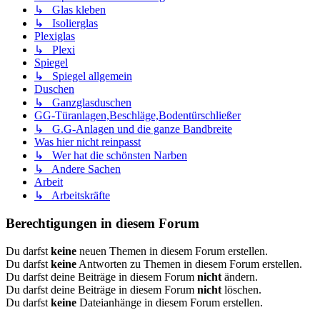
↳ Glas kleben
↳ Isolierglas
Plexiglas
↳ Plexi
Spiegel
↳ Spiegel allgemein
Duschen
↳ Ganzglasduschen
GG-Türanlagen,Beschläge,Bodentürschließer
↳ G.G-Anlagen und die ganze Bandbreite
Was hier nicht reinpasst
↳ Wer hat die schönsten Narben
↳ Andere Sachen
Arbeit
↳ Arbeitskräfte
Berechtigungen in diesem Forum
Du darfst
keine
neuen Themen in diesem Forum erstellen.
Du darfst
keine
Antworten zu Themen in diesem Forum erstellen.
Du darfst deine Beiträge in diesem Forum
nicht
ändern.
Du darfst deine Beiträge in diesem Forum
nicht
löschen.
Du darfst
keine
Dateianhänge in diesem Forum erstellen.