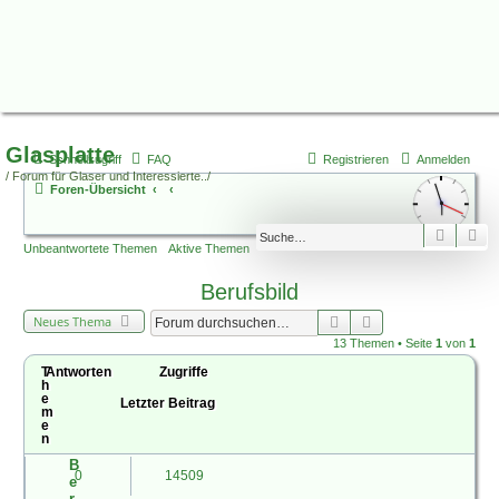
Glasplatte
Schnellzugriff
FAQ
Registrieren
Anmelden
/ Forum für Glaser und Interessierte../
Foren-Übersicht
Suche
Er
Unbeantwortete Themen
Aktive Themen
Berufsbild
Suche
Erweiterte Suche
Neues Thema
13 Themen • Seite
1
von
1
T
Antworten
Zugriffe
h
e
Letzter Beitrag
m
e
n
B
0
14509
e
r