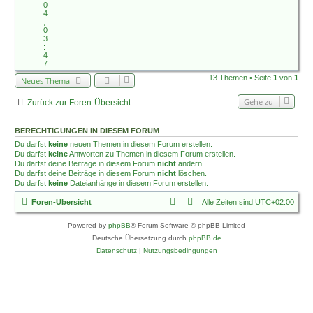
0
4
,
0
3
:
4
7
13 Themen • Seite
1
von
1
Neues Thema
Gehe zu
Zurück zur Foren-Übersicht
BERECHTIGUNGEN IN DIESEM FORUM
Du darfst
keine
neuen Themen in diesem Forum erstellen.
Du darfst
keine
Antworten zu Themen in diesem Forum erstellen.
Du darfst deine Beiträge in diesem Forum
nicht
ändern.
Du darfst deine Beiträge in diesem Forum
nicht
löschen.
Du darfst
keine
Dateianhänge in diesem Forum erstellen.
Foren-Übersicht
Alle Zeiten sind
UTC+02:00
Powered by
phpBB
® Forum Software © phpBB Limited
Deutsche Übersetzung durch
phpBB.de
Datenschutz
|
Nutzungsbedingungen