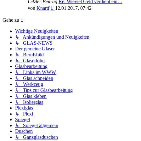
Letzter Beitrag
Re: Wieviel Geld verdient ein…
Neuester
von
Knartf
12.01.2017, 07:42
Beitrag
Gehe zu
Wichtige Neuigkeiten
↳ Ankündigungen und Neuigkeiten
↳ GLAS-NEWS
Der gemeine Glaser
↳ Berufsbild
↳ Glaserlohn
Glasbearbeitung
↳ Links im WWW
↳ Glas schneiden
↳ Werkzeug
↳ Tips zur Glasbearbeitung
↳ Glas kleben
↳ Isolierglas
Plexiglas
↳ Plexi
Spiegel
↳ Spiegel allgemein
Duschen
↳ Ganzglasduschen