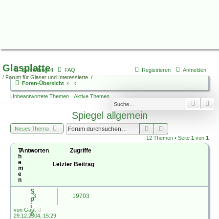
Glasplatte
Schnellzugriff
FAQ
Registrieren
Anmelden
/ Forum für Glaser und Interessierte../
Foren-Übersicht
Unbeantwortete Themen
Aktive Themen
Suche
Er
Spiegel allgemein
Suche
Erweiterte Suche
Neues Thema
12 Themen • Seite
1
von
1
T
Antworten
Zugriffe
h
e
Letzter Beitrag
m
e
n
S
3
19703
p
i
von
Gast
e
29.12.2004, 15:29