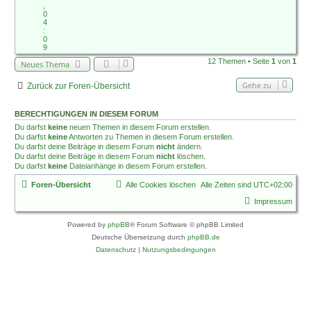
,
0
4
:
0
9
12 Themen • Seite
1
von
1
Neues Thema
Gehe zu
Zurück zur Foren-Übersicht
BERECHTIGUNGEN IN DIESEM FORUM
Du darfst
keine
neuen Themen in diesem Forum erstellen.
Du darfst
keine
Antworten zu Themen in diesem Forum erstellen.
Du darfst deine Beiträge in diesem Forum
nicht
ändern.
Du darfst deine Beiträge in diesem Forum
nicht
löschen.
Du darfst
keine
Dateianhänge in diesem Forum erstellen.
Foren-Übersicht
Alle Cookies löschen
Alle Zeiten sind
UTC+02:00
Impressum
Powered by
phpBB
® Forum Software © phpBB Limited
Deutsche Übersetzung durch
phpBB.de
Datenschutz
|
Nutzungsbedingungen