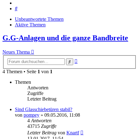
Suche
Unbeantwortete Themen
Aktive Themen
G.G-Anlagen und die ganze Bandbreite
Neues Thema
Erweiterte
Suche
Suche
4 Themen • Seite
1
von
1
Themen
Antworten
Zugriffe
Letzter Beitrag
Sind Glasschiebetüren stabil?
von
pompey
»
09.05.2016, 11:08
4
Antworten
43715
Zugriffe
Letzter Beitrag
von
Knartf
13.01.2017, 11:54