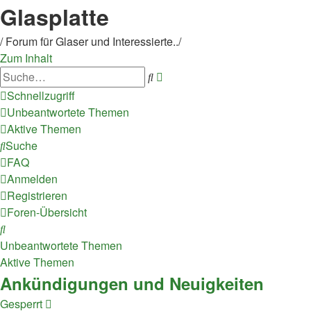
Glasplatte
/ Forum für Glaser und Interessierte../
Zum Inhalt
Erweiterte
Suche
Suche
Schnellzugriff
Unbeantwortete Themen
Aktive Themen
Suche
FAQ
Anmelden
Registrieren
Foren-Übersicht
Suche
Unbeantwortete Themen
Aktive Themen
Ankündigungen und Neuigkeiten
Gesperrt