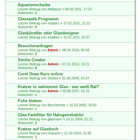
Aquarienscheibe
Letzter Beitrag von
Maibaum
«
06.02.2011, 17:20
Antworten:
2
Glasstatik-Programm
Letzter Beitrag von
stubbe1
«
27.01.2011, 21:22
Antworten:
5
Glaskünstler oder Glasdesigner
Letzter Beitrag von
stubbe1
«
11.01.2011, 20:07
Besucheranfragen
Letzter Beitrag von
Admin
«
08.04.2010, 00:58
Antworten:
2
Smilie Creator
Letzter Beitrag von
Admin
«
07.01.2010, 19:21
Antworten:
8
Corel Draw Kurs online
Letzter Beitrag von
Stubbe
«
02.08.2008, 10:24
Kratzer in satinierem Glas - wer weiß Rat?
Letzter Beitrag von
Admin
«
09.08.2007, 02:15
Antworten:
1
Folie kleben
Letzter Beitrag von
Beschichter
«
15.03.2005, 16:02
Antworten:
1
Glas-Farbfilter für Halogenstrahler
Letzter Beitrag von
glasmann
«
14.11.2004, 01:22
Antworten:
2
Kratzer auf Glastisch
Letzter Beitrag von
Glaserin
«
21.09.2004, 22:30
Antworten:
1