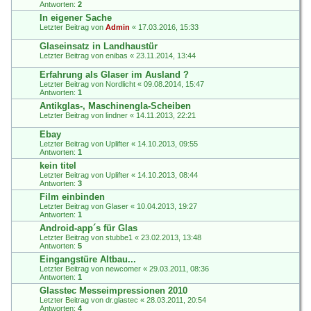
Antworten:
2
In eigener Sache
Letzter Beitrag von
Admin
«
17.03.2016, 15:33
Glaseinsatz in Landhaustür
Letzter Beitrag von
enibas
«
23.11.2014, 13:44
Erfahrung als Glaser im Ausland ?
Letzter Beitrag von
Nordlicht
«
09.08.2014, 15:47
Antworten:
1
Antikglas-, Maschinengla-Scheiben
Letzter Beitrag von
lindner
«
14.11.2013, 22:21
Ebay
Letzter Beitrag von
Uplifter
«
14.10.2013, 09:55
Antworten:
1
kein titel
Letzter Beitrag von
Uplifter
«
14.10.2013, 08:44
Antworten:
3
Film einbinden
Letzter Beitrag von
Glaser
«
10.04.2013, 19:27
Antworten:
1
Android-app´s für Glas
Letzter Beitrag von
stubbe1
«
23.02.2013, 13:48
Antworten:
5
Eingangstüre Altbau...
Letzter Beitrag von
newcomer
«
29.03.2011, 08:36
Antworten:
1
Glasstec Messeimpressionen 2010
Letzter Beitrag von
dr.glastec
«
28.03.2011, 20:54
Antworten:
4