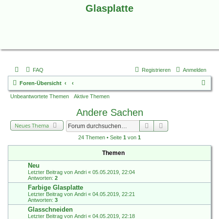
Glasplatte
FAQ
Registrieren
Anmelden
S
Foren-Übersicht
u
Unbeantwortete Themen
Aktive Themen
c
Andere Sachen
h
Suche
Erweiterte Suche
Neues Thema
e
24 Themen • Seite
1
von
1
Themen
Neu
Letzter Beitrag von
Andri
«
05.05.2019, 22:04
Antworten:
2
Farbige Glasplatte
Letzter Beitrag von
Andri
«
04.05.2019, 22:21
Antworten:
3
Glasschneiden
Letzter Beitrag von
Andri
«
04.05.2019, 22:18