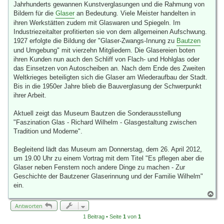
a
Jahrhunderts gewannen Kunstverglasungen und die Rahmung von
g
Bildern für die
Glaser
an Bedeutung. Viele Meister handelten in
ihren Werkstätten zudem mit Glaswaren und Spiegeln. Im
Industriezeitalter profitierten sie von dem allgemeinen Aufschwung.
1927 erfolgte die Bildung der "Glaser-Zwangs-Innung zu
Bautzen
und Umgebung" mit vierzehn Mitgliedern. Die Glasereien boten
ihren Kunden nun auch den Schliff von Flach- und Hohlglas oder
das Einsetzen von Autoscheiben an. Nach dem Ende des Zweiten
Weltkrieges beteiligten sich die Glaser am Wiederaufbau der Stadt.
Bis in die 1950er Jahre blieb die Bauverglasung der Schwerpunkt
ihrer Arbeit.
Aktuell zeigt das Museum Bautzen die Sonderausstellung
"Faszination Glas - Richard Wilhelm - Glasgestaltung zwischen
Tradition und Moderne".
Begleitend lädt das Museum am Donnerstag, dem 26. April 2012,
um 19.00 Uhr zu einem Vortrag mit dem Titel "Es pflegen aber die
Glaser neben Fenstern noch andere Dinge zu machen - Zur
Geschichte der Bautzener Glaserinnung und der Familie Wilhelm"
ein.
N
a
Antworten
c
h
1 Beitrag • Seite
1
von
1
o