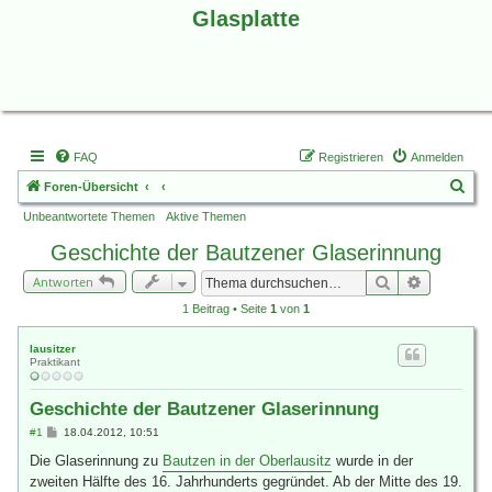
Glasplatte
FAQ
Registrieren
Anmelden
S
Foren-Übersicht
u
Unbeantwortete Themen
Aktive Themen
c
Geschichte der Bautzener Glaserinnung
h
Suche
Erweiterte
Antworten
e
1 Beitrag • Seite
1
von
1
lausitzer
Praktikant
Geschichte der Bautzener Glaserinnung
B
#1
18.04.2012, 10:51
e
i
Die Glaserinnung zu
Bautzen in der Oberlausitz
wurde in der
t
zweiten Hälfte des 16. Jahrhunderts gegründet. Ab der Mitte des 19.
r