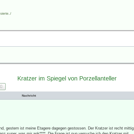
ierte../
Kratzer im Spiegel von Porzellanteller
che
Erweiterte Suche
Nachricht
d, gestern ist meine Etagere dagegen gestossen. Der Kratzer ist recht mitti
anz super, was mir ank****. Die Frage ist nun versuche ich den Kratzer mit