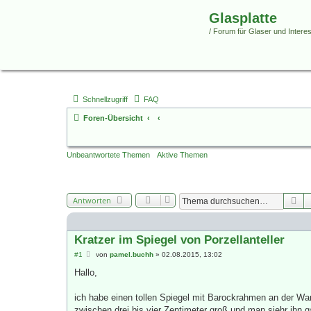
Glasplatte
/ Forum für Glaser und Interess
Schnellzugriff
FAQ
Foren-Übersicht
Unbeantwortete Themen
Aktive Themen
Su
Antworten
Kratzer im Spiegel von Porzellanteller
B
#1
von
pamel.buchh
»
02.08.2015, 13:02
e
i
Hallo,
t
r
a
ich habe einen tollen Spiegel mit Barockrahmen an der Wan
g
zwischen drei bis vier Zentimeter groß und man siehr ihn g