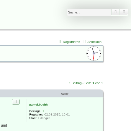
Suche
Er
Registrieren
Anmelden
1 Beitrag • Seite
1
von
1
Autor
pamel.buchh
Beiträge:
1
Registriert:
02.08.2015, 10:01
Stadt:
Erlangen
g und