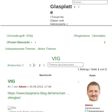
Glasplatt
Suche
Erweiterte Suche
e
/ Forum für
Glaser und
Interessierte../
Schnellzugriff
FAQ
Registrieren
Anmelden
S
Foren-Übersicht
u
Unbeantwortete Themen
Aktive Themen
c
VIG
h
Suche
Erweiterte Suche
Antworten
e
1 Beitrag • Seite
1
von
1
Nachricht
Autor
VIG
B
#1
von
Admin
»
20.09.2013, 17:39
e
i
https://www.baupraxis-blog.de/winsmart- ...
t
olierglas/
r
a
g
Admin
Administrator
--Habe kein Brett vorm Kopp--