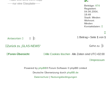
-----nur eine Glasplatte-----
Beiträge:
674
Registriert:
04.06.2004,
18:48
Stadt:
Minden
Wohnort:
Minden
K
Kontaktdaten:
o
N
n
t
a
1 Beitrag • Seite
1
von
1
Antworten
a
c
k
h
t
Gehe zu
o
Zurück zu „GLAS-NEWS“
d
b
a
e
t
Foren-Übersicht
Alle Cookies löschen
Alle Zeiten sind
UTC+02:00
e
n
n
Impressum
v
o
n
Powered by
phpBB
® Forum Software © phpBB Limited
A
Deutsche Übersetzung durch
phpBB.de
d
m
Datenschutz
|
Nutzungsbedingungen
i
n