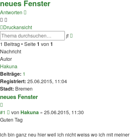
neues Fenster
Antworten
Druckansicht
Erweiterte
Suche
Suche
1 Beitrag • Seite
1
von
1
Nachricht
Autor
Hakuna
Beiträge:
1
Registriert:
25.06.2015, 11:04
Stadt:
Bremen
neues Fenster
Zitieren
Beitrag
#1
von
Hakuna
»
25.06.2015, 11:30
Guten Tag
ich bin ganz neu hier weil ich nicht weiss wo ich mit meiner