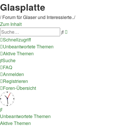
Glasplatte
/ Forum für Glaser und Interessierte../
Zum Inhalt
Erweiterte
Suche
Suche
Schnellzugriff
Unbeantwortete Themen
Aktive Themen
Suche
FAQ
Anmelden
Registrieren
Foren-Übersicht
Suche
Unbeantwortete Themen
Aktive Themen